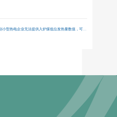
全国碳市场百问百答⑧ | 个别小型热电企业无法提供入炉煤低位发热量数值，可否用入厂煤低位发热量代替入炉煤低位发热量？