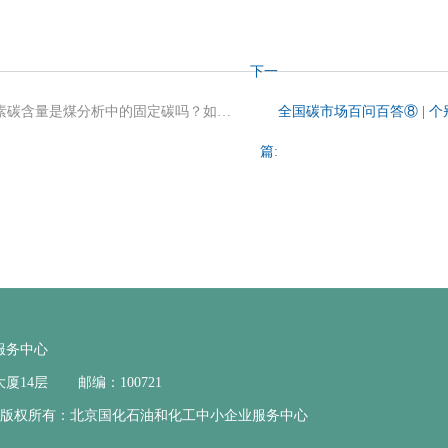
下一
全国碳市场百问百答⑥ | 燃煤的收到基元素碳含量是煤分析中的固定碳吗？如果企业有固定碳的值，可以替代吗？
篇:
服务中心
厦14层
邮编：
100721
版权所有：
北京国化石油和化工中小企业服务中心